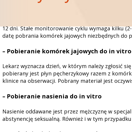
jajowych. Lekarz dobiera leki indywidualnie do dan
badania USG.
Na skutek stymulacji w jajniku kobiety dojrzewają 
12 dni. Stałe monitorowanie cyklu wymaga kilku (2
datę pobrania komórek jajowych niezbędnych do pr
– Pobieranie komórek jajowych do in vitro
Lekarz wyznacza dzień, w którym należy zgłosić się
pobierany jest płyn pęcherzykowy razem z komórka
klinice na obserwacji. Pobrany materiał jest oczyw
– Pobieranie nasienia do in vitro
Nasienie oddawane jest przez mężczyznę w specjal
abstynencję seksualną. Również i w tym przypadku 