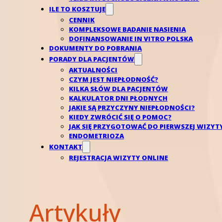
Pierwsza wizyta w związku z procedurą in vitro trw
ILE TO KOSZTUJE
dokumentację medyczną odnośnie zastosowanych m
CENNIK
KOMPLEKSOWE BADANIE NASIENIA
Na ogół w czasie pierwszej wizyty lekarza bada ko
DOFINANSOWANIE IN VITRO POLSKA
DOKUMENTY DO POBRANIA
się także
badanie AMH
, FSH, TSH, prolaktyny i E2
PORADY DLA PACJENTÓW
AKTUALNOŚCI
Mężczyznę kieruje się z kolei na badania nasienia,
CZYM JEST NIEPŁODNOŚĆ?
KILKA SŁÓW DLA PACJENTÓW
–
Procedura in vitro – wizyta kwalifikacyjn
KALKULATOR DNI PŁODNYCH
JAKIE SĄ PRZYCZYNY NIEPŁODNOŚCI?
KIEDY ZWRÓCIĆ SIĘ O POMOC?
Dopiero w czasie kolejnej wizyty lekarz, na podsta
JAK SIĘ PRZYGOTOWAĆ DO PIERWSZEJ WIZYT
dodatkowe badania. Najczęściej wykonuje się bad
ENDOMETRIOZA
obecność sodu i potasu. Bez nich nie można dokon
KONTAKT
REJESTRACJA WIZYTY ONLINE
hormonalną kobiety i sam zabieg in vitro.
– Przygotowanie do in vitro – stymulacja
Artykuły
Bardzo ważnym elementem przygotowania kobiety do