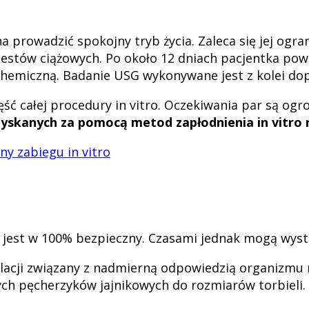
rowadzić spokojny tryb życia. Zaleca się jej ogran
estów ciążowych. Po około 12 dniach pacjentka powin
hemiczną. Badanie USG wykonywane jest z kolei dop
ęść całej procedury in vitro. Oczekiwania par są og
zyskanych za pomocą metod zapłodnienia in vitro r
ny zabiegu in vitro
o jest w 100% bezpieczny. Czasami jednak mogą wys
lacji związany z nadmierną odpowiedzią organizmu
ch pęcherzyków jajnikowych do rozmiarów torbieli. 