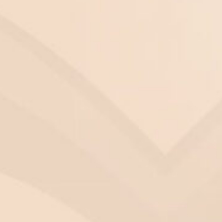
noszą efektów, a ludzie są zaniepokojeni i zaczyna
soko rozwinięta medycyna.
 na połączeniu w warunkach laboratoryjnych komór
onych praktycznie wszystkie wspomagane zapłodnienia
miało miejsce w roku 1987 i dokonane zostało w