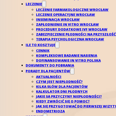
LECZENIE
LECZENIE FARMAKOLOGICZNE WROCŁAW
LECZENIE OPERACYJNE WROCŁAW
INSEMINACJA WROCŁAW
ZAPŁODNIENIE IN VITRO WROCŁAW
PROCEDURY DODATKOWE IVF WROCŁAW
ZABEZPIECZENIE PŁODNOŚCI NA PRZYSZŁO
TERAPIA PSYCHOLOGICZNA WROCŁAW
ILE TO KOSZTUJE
CENNIK
KOMPLEKSOWE BADANIE NASIENIA
DOFINANSOWANIE IN VITRO POLSKA
DOKUMENTY DO POBRANIA
PORADY DLA PACJENTÓW
AKTUALNOŚCI
CZYM JEST NIEPŁODNOŚĆ?
KILKA SŁÓW DLA PACJENTÓW
KALKULATOR DNI PŁODNYCH
JAKIE SĄ PRZYCZYNY NIEPŁODNOŚCI?
KIEDY ZWRÓCIĆ SIĘ O POMOC?
JAK SIĘ PRZYGOTOWAĆ DO PIERWSZEJ WIZYT
Zapłodnienie in vitro – 
ENDOMETRIOZA