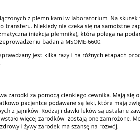
 łączonych z plemnikami w laboratorium. Na skutek t
do transferu. Niekiedy nie czeka się na samoistne za
zmatyczna iniekcja plemnika), która polega na podan
przeprowadzeniu badania MSOME-6600.
sprawdzany jest kilka razy i na różnych etapach pro
.
wa zarodki za pomocą cienkiego cewnika. Mają się o
atkowo pacjentce podawane są leki, które mają zwię
wych z jajników. Rodzaj i dawki leków są ustalane z
powstało więcej zarodków, zostają one zamrożone. M
zdrowy i żywy zarodek ma szansę na rozwój.