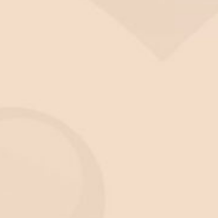
boje partnerzy. Należy przynieść na nią dotychczaso
 jest ocena stanu narządów rodnych pacjentki. Zale
nieczna jest wizyta u androloga czy urologa.
łodnienia in vitro. Niekiedy konieczne okazują się 
w przypadku kobiety przeprowadzane są badania krw
 muszą również wyrazić pisemną zgodę na stymulacj
j celem jest zwiększenie liczby dojrzałych komórek