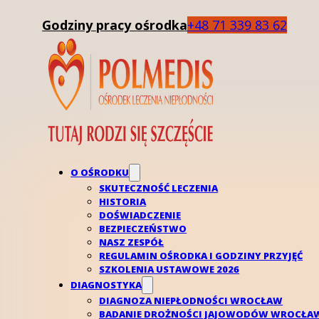
Godziny pracy ośrodka
+48 71 339 83 62
O OŚRODKU
SKUTECZNOŚĆ LECZENIA
HISTORIA
DOŚWIADCZENIE
BEZPIECZEŃSTWO
NASZ ZESPÓŁ
REGULAMIN OŚRODKA I GODZINY PRZYJĘĆ
SZKOLENIA USTAWOWE 2026
Zapłodnienie in vit
DIAGNOSTYKA
DIAGNOZA NIEPŁODNOŚCI WROCŁAW
BADANIE DROŻNOŚCI JAJOWODÓW WROCŁA