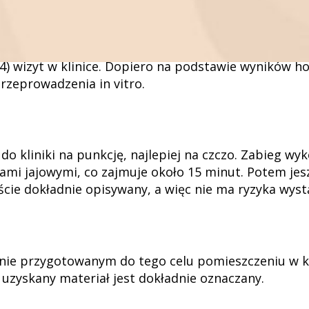
ej pacjentki, biorąc pod uwagę jej wiek, poziom E2 
pęcherzyki. Pacjentka przy tym pozostaje cały czas 
-4) wizyt w klinice. Dopiero na podstawie wyników 
zeprowadzenia in vitro.
 do kliniki na punkcję, najlepiej na czczo. Zabieg w
mi jajowymi, co zajmuje około 15 minut. Potem jes
iście dokładnie opisywany, a więc nie ma ryzyka wyst
nie przygotowanym do tego celu pomieszczeniu w kli
uzyskany materiał jest dokładnie oznaczany.