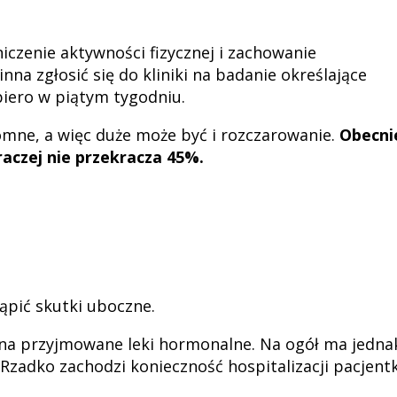
iczenie aktywności fizycznej i zachowanie
na zgłosić się do kliniki na badanie określające
iero w piątym tygodniu.
romne, a więc duże może być i rozczarowanie.
Obecni
aczej nie przekracza 45%.
tąpić skutki uboczne.
 na przyjmowane leki hormonalne. Na ogół ma jedna
Rzadko zachodzi konieczność hospitalizacji pacjentk