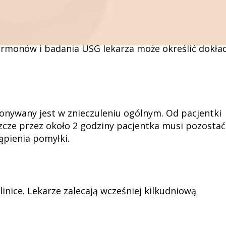
i progesteronu we krwi oraz wyniki transwaginalnego
pod ścisłą obserwacją. Na ogół proces ten trwa od 7
hormonów i badania USG lekarza może określić dokła
ykonywany jest w znieczuleniu ogólnym. Od pacjentki
zcze przez około 2 godziny pacjentka musi pozostać
ąpienia pomyłki.
nice. Lekarze zalecają wcześniej kilkudniową