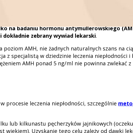
i wartościami badania AMH (niestarające się o ciążę,
pytaniem czy nie przekwitają. Najczęściej po kilku 
iążę ma kobieta młoda z niższym AMH niż kobieta
ylko na badaniu hormonu antymüllerowskiego (AMH)
 i dokładnie zebrany wywiad lekarski
.
a poziom AMH, nie żadnych naturalnych szans na ci
a z specjalistą w dziedzinie leczenia niepłodności i
stężeniem AMH ponad 5 ng/ml nie powinna zwlekać z 
w procesie leczenia niepłodności, szczególnie
meto
kilku lub kilkunastu pęcherzyków jajnikowych (oczek
t wiekiem). Uzyskanie tego celu zależy od dawki lek