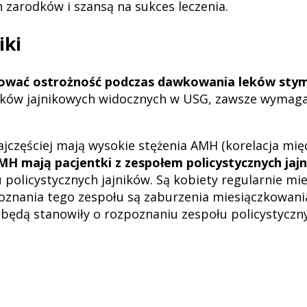
h zarodków i szansą na sukces leczenia.
iki
ować ostrożność podczas dawkowania leków stym
zyków jajnikowych widocznych w USG, zawsze wymaga
najczęściej mają wysokie stężenia AMH (korelacja mi
 AMH mają pacjentki z zespołem policystycznych jaj
olicystycznych jajników. Są kobiety regularnie mie
nania tego zespołu są zaburzenia miesiączkowania 
 będą stanowiły o rozpoznaniu zespołu policystyczny