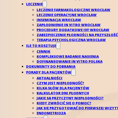
LECZENIE
LECZENIE FARMAKOLOGICZNE WROCŁAW
LECZENIE OPERACYJNE WROCŁAW
INSEMINACJA WROCŁAW
ZAPŁODNIENIE IN VITRO WROCŁAW
PROCEDURY DODATKOWE IVF WROCŁAW
ZABEZPIECZENIE PŁODNOŚCI NA PRZYSZŁO
TERAPIA PSYCHOLOGICZNA WROCŁAW
ILE TO KOSZTUJE
CENNIK
KOMPLEKSOWE BADANIE NASIENIA
DOFINANSOWANIE IN VITRO POLSKA
DOKUMENTY DO POBRANIA
PORADY DLA PACJENTÓW
AKTUALNOŚCI
CZYM JEST NIEPŁODNOŚĆ?
KILKA SŁÓW DLA PACJENTÓW
KALKULATOR DNI PŁODNYCH
JAKIE SĄ PRZYCZYNY NIEPŁODNOŚCI?
KIEDY ZWRÓCIĆ SIĘ O POMOC?
Co to jest ocena rezerwy jajnikowej – badanie A
JAK SIĘ PRZYGOTOWAĆ DO PIERWSZEJ WIZYT
ENDOMETRIOZA