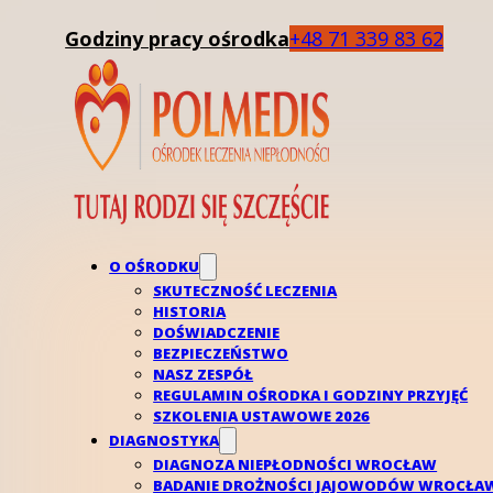
Godziny pracy ośrodka
+48 71 339 83 62
O OŚRODKU
SKUTECZNOŚĆ LECZENIA
HISTORIA
DOŚWIADCZENIE
BEZPIECZEŃSTWO
NASZ ZESPÓŁ
REGULAMIN OŚRODKA I GODZINY PRZYJĘĆ
SZKOLENIA USTAWOWE 2026
AMH – Ocena rezerw
DIAGNOSTYKA
DIAGNOZA NIEPŁODNOŚCI WROCŁAW
BADANIE DROŻNOŚCI JAJOWODÓW WROCŁA