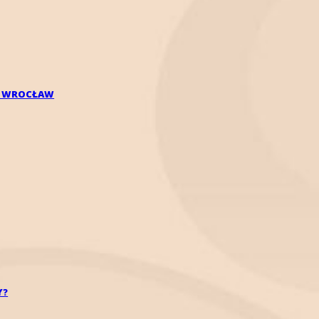
ŚĆ WROCŁAW
MH (ang. Anti-Müllerian hormone)?
Y?