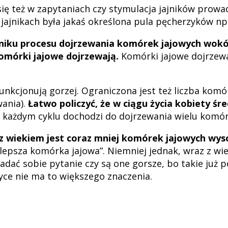
ię też w zapytaniach czy stymulacja jajników prowa
 jajnikach była jakaś określona pula pęcherzyków np.
yniku procesu dojrzewania komórek jajowych wokół
komórki jajowe dojrzewają.
Komórki jajowe dojrzewaj
kcjonują gorzej. Ograniczona jest też liczba komór
wania).
Łatwo policzyć, że w ciągu życia kobiety śr
w każdym cyklu dochodzi do dojrzewania wielu komóre
z wiekiem jest coraz mniej komórek jajowych wyso
„lepsza komórka jajowa”. Niemniej jednak, wraz z wi
ać sobie pytanie czy są one gorsze, bo takie już p
yce nie ma to większego znaczenia.