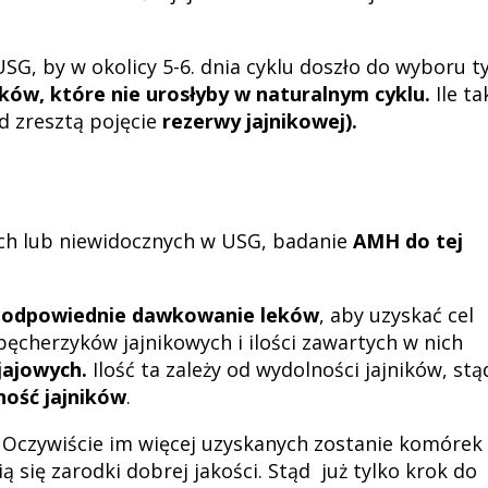
 by w okolicy 5-6. dnia cyklu doszło do wyboru t
ów, które nie urosłyby w naturalnym cyklu.
Ile ta
d zresztą pojęcie
rezerwy jajnikowej).
ych lub niewidocznych w USG, badanie
AMH do tej
a odpowiednie dawkowanie leków
, aby uzyskać cel
ęcherzyków jajnikowych i ilości zawartych w nich
jajowych.
Ilość ta zależy od wydolności jajników, stą
ność jajników
.
 Oczywiście im więcej uzyskanych zostanie komórek
 się zarodki dobrej jakości. Stąd już tylko krok do