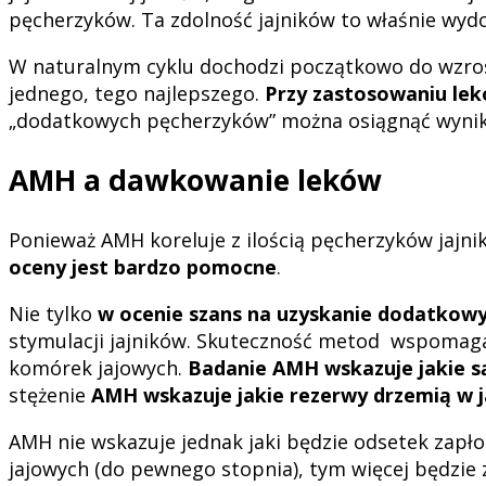
pęcherzyków. Ta zdolność jajników to właśnie wyd
W naturalnym cyklu dochodzi początkowo do wzrost
jednego, tego najlepszego.
Przy zastosowaniu lek
„dodatkowych pęcherzyków” można osiągnąć wynika z
AMH a dawkowanie leków
Ponieważ AMH koreluje z ilością pęcherzyków jaj
oceny jest bardzo pomocne
.
Nie tylko
w ocenie szans na uzyskanie dodatkow
stymulacji jajników. Skuteczność metod wspomagan
komórek jajowych.
Badanie AMH wskazuje jakie są
stężenie
AMH wskazuje jakie rezerwy drzemią w ja
AMH nie wskazuje jednak jaki będzie odsetek zapł
jajowych (do pewnego stopnia), tym więcej będzie z