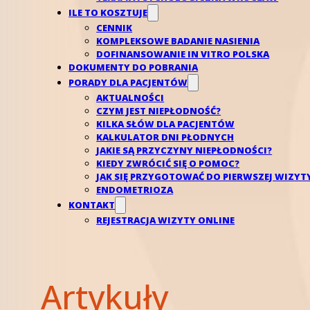
od kilku lat również AMH.
ILE TO KOSZTUJE
CENNIK
KOMPLEKSOWE BADANIE NASIENIA
AMH wyniki – jak interpretować?
DOFINANSOWANIE IN VITRO POLSKA
DOKUMENTY DO POBRANIA
PORADY DLA PACJENTÓW
Stężenie AMH wykazuje dużą korelację z liczbą pęch
AKTUALNOŚCI
Ponieważ jakość komórki jajowej również obniża s
CZYM JEST NIEPŁODNOŚĆ?
płodnością kobiety.
KILKA SŁÓW DLA PACJENTÓW
KALKULATOR DNI PŁODNYCH
JAKIE SĄ PRZYCZYNY NIEPŁODNOŚCI?
Idąc dalej, skoro jest niskie AMH, które obniża się
KIEDY ZWRÓCIĆ SIĘ O POMOC?
bardziej mylnego. Błąd myślowy polega na tym, że
JAK SIĘ PRZYGOTOWAĆ DO PIERWSZEJ WIZYT
szybko będzie się obniżała płodność kobiety.
ENDOMETRIOZA
KONTAKT
REJESTRACJA WIZYTY ONLINE
Stężenie AMH a jakość komórki j
Proces „starzenia się jajników, choć pewny, to je
indywidualnie. Nie ma istotnej korelacji między st
Artykuły