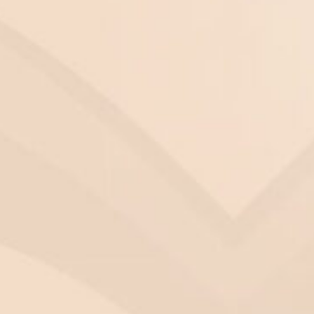
sprowadza się to do wykonania badań laboratoryjnyc
ia AMH.
H budzi niepokój kobiet, za to wysokie AMH daje
sa na ciążę? Jest to
prawdopodobieństwo
kobiet (np. na 1000 kobiet).
U kobiet w wieku ok. 2
a na ciążę jest większa w pierwszych miesiącach st
 to
spowodowane obniżeniem się jakości komórki
łodności u jednych kobiet przebiega szybciej, u
lu zindywidualizowania oceny szansy na ciążę od lat
 kilka: FSH, inhibina, liczba pęcherzyków w jajnikach,