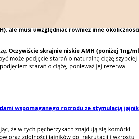
 starające się krótko, albo wręcz stosujące tabletki
miesiącach są w ciąży bez konieczności podejmowania
 starsza, ale z wyższym wynikiem badania AMH
.
, ale musi uwzględniać również inne okoliczności
ążę.
Oczywiście skrajnie niskie AMH (poniżej 1ng/ml
 być może podjęcie starań o naturalną ciążę szybciej 
podjęciem starań o ciążę, ponieważ jej rezerwa
dami wspomaganego rozrodu ze stymulacją jajni
ując, że w tych pęcherzykach znajdują się komórki
ów oraz zdolności jajników do rekrutacji i wzrostu