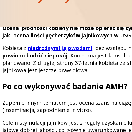
Coraz częściej pojawiają się młode kobiety z niskim
antykoncepcyjne, a te z reguły mają niskie AMH) z 
żadnego leczenia.
Większą szansę na naturalną c
Ocena płodności kobiety nie może opierać się t
jak: ocena ilości pęcherzyków jajnikowych w USG
Kobieta z
niedrożnymi jajowodami
, bez względu n
powinno budzić niepokój.
Konieczna jest konsultacj
planowano. Z drugiej strony 37-letnia kobieta ze 
jajnikowa jest jeszcze prawidłowa.
Po co wykonywać badanie AMH?
Zupełnie innym tematem jest ocena szans na ciążę 
(inseminacja, zapłodnienie in vitro).
Celem stymulacji jajników jest z reguły uzyskanie 
jajowe dobrej jakości, co głównie uwarunkowane jes