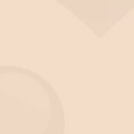
bniża się. Również i
AMH obniża się wraz z wiekie
MH koreluje z jakością komórki jajowej
, a więc i z
wskazujących na brak szans na ciążę. Okazuje się, że 
ę obniżało stężenie AMH
, podobnie jak nikt nie wie, j
 na jego zaawansowanie również przebiegają
iągu to wiek jest najbardziej istotny.