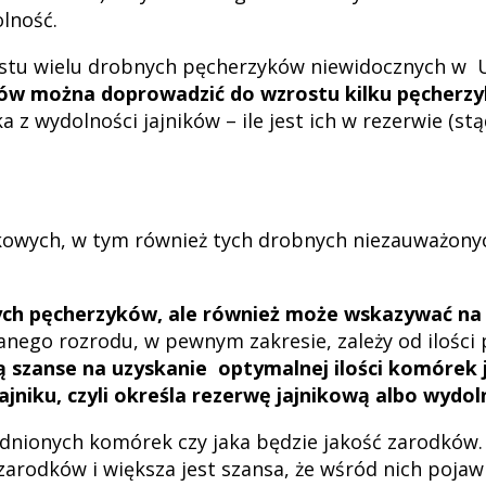
olność.
u wielu drobnych pęcherzyków niewidocznych w USG,
ów można doprowadzić do wzrostu kilku pęcherzyk
 wydolności jajników – ile jest ich w rezerwie (stą
nikowych, w tym również tych drobnych niezauważon
ych pęcherzyków, ale również może wskazywać n
ego rozrodu, w pewnym zakresie, zależy od ilości p
 szanse na uzyskanie optymalnej ilości komórek 
jniku, czyli określa rezerwę jajnikową albo wydol
odnionych komórek czy jaka będzie jakość zarodków.
arodków i większa jest szansa, że wśród nich pojawią