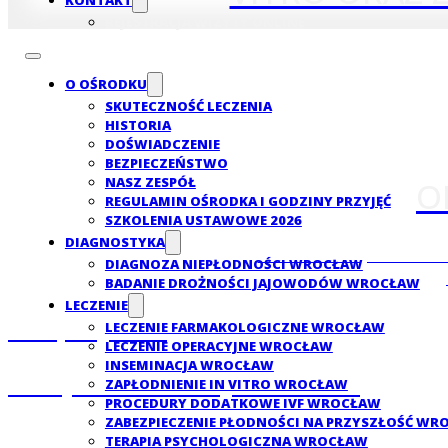
KONTAKT
REJESTRACJA WIZYTY ONLINE
O OŚRODKU
SKUTECZNOŚĆ LECZENIA
HISTORIA
DOŚWIADCZENIE
BEZPIECZEŃSTWO
NASZ ZESPÓŁ
O
REGULAMIN OŚRODKA I GODZINY PRZYJĘĆ
SZKOLENIA USTAWOWE 2026
DIAGNOSTYKA
UWAGA: Po wyniki badań w
DIAGNOZA NIEPŁODNOŚCI WROCŁAW
BADANIE DROŻNOŚCI JAJOWODÓW WROCŁAW
LECZENIE
Dla pacjenta
LECZENIE FARMAKOLOGICZNE WROCŁAW
LECZENIE OPERACYJNE WROCŁAW
INSEMINACJA WROCŁAW
Chcę zbadać swoje nasienie
ZAPŁODNIENIE IN VITRO WROCŁAW
PROCEDURY DODATKOWE IVF WROCŁAW
ZABEZPIECZENIE PŁODNOŚCI NA PRZYSZŁOŚĆ W
Bank komórek rozrodczych
TERAPIA PSYCHOLOGICZNA WROCŁAW