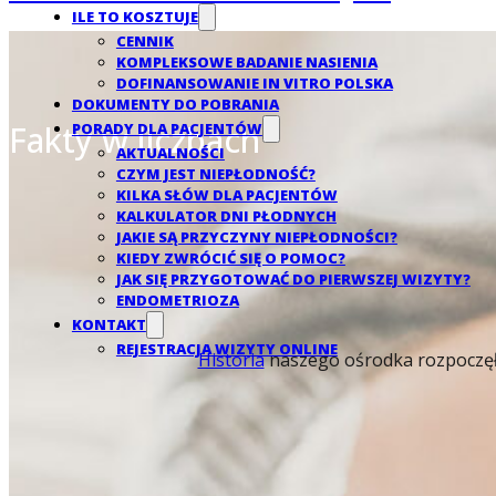
ILE TO KOSZTUJE
CENNIK
KOMPLEKSOWE BADANIE NASIENIA
DOFINANSOWANIE IN VITRO POLSKA
DOKUMENTY DO POBRANIA
Fakty w liczbach
PORADY DLA PACJENTÓW
AKTUALNOŚCI
CZYM JEST NIEPŁODNOŚĆ?
KILKA SŁÓW DLA PACJENTÓW
KALKULATOR DNI PŁODNYCH
JAKIE SĄ PRZYCZYNY NIEPŁODNOŚCI?
KIEDY ZWRÓCIĆ SIĘ O POMOC?
JAK SIĘ PRZYGOTOWAĆ DO PIERWSZEJ WIZYTY?
ENDOMETRIOZA
KONTAKT
REJESTRACJA WIZYTY ONLINE
Historia
naszego ośrodka rozpoczęła